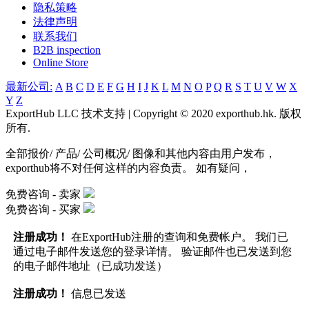
隐私策略
法律声明
联系我们
B2B inspection
Online Store
最新公司:
A
B
C
D
E
F
G
H
I
J
K
L
M
N
O
P
Q
R
S
T
U
V
W
X
Y
Z
ExportHub LLC 技术支持 | Copyright © 2020 exporthub.hk. 版权
所有.
全部报价/ 产品/ 公司概况/ 图像和其他内容由用户发布，
exporthub将不对任何这样的内容负责。 如有疑问，
免费咨询 -
卖家
免费咨询 -
买家
注册成功！
在ExportHub注册的查询和免费帐户。 我们已
通过电子邮件发送您的登录详情。 验证邮件也已发送到您
的电子邮件地址（已成功发送）
注册成功！
信息已发送