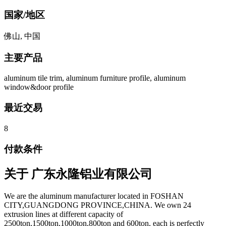
国家/地区
佛山, 中国
主要产品
aluminum tile trim, aluminum furniture profile, aluminum
window&door profile
最近交易
8
付款条件
关于
广东永隆铝业有限公司
We are the aluminum manufacturer located in FOSHAN
CITY,GUANGDONG PROVINCE,CHINA. We own 24
extrusion lines at different capacity of
2500ton,1500ton,1000ton,800ton and 600ton, each is perfectly