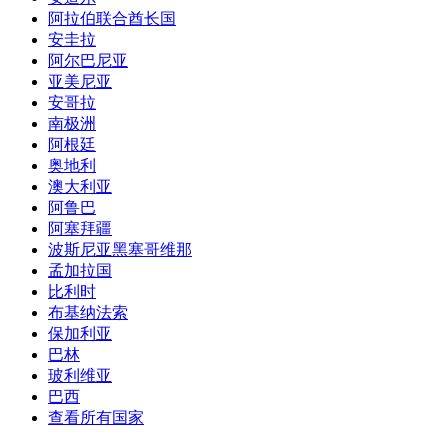
阿拉伯联合酋长国
安圭拉
阿尔巴尼亚
亚美尼亚
安哥拉
南极洲
阿根廷
奥地利
澳大利亚
阿鲁巴
阿塞拜疆
波斯尼亚黑塞哥维那
孟加拉国
比利时
布基纳法索
保加利亚
巴林
玻利维亚
巴西
查看所有国家