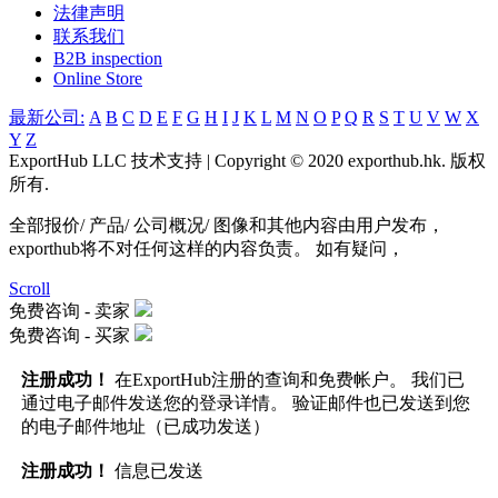
法律声明
联系我们
B2B inspection
Online Store
最新公司:
A
B
C
D
E
F
G
H
I
J
K
L
M
N
O
P
Q
R
S
T
U
V
W
X
Y
Z
ExportHub LLC 技术支持 | Copyright © 2020 exporthub.hk. 版权
所有.
全部报价/ 产品/ 公司概况/ 图像和其他内容由用户发布，
exporthub将不对任何这样的内容负责。 如有疑问，
Scroll
免费咨询 -
卖家
免费咨询 -
买家
注册成功！
在ExportHub注册的查询和免费帐户。 我们已
通过电子邮件发送您的登录详情。 验证邮件也已发送到您
的电子邮件地址（已成功发送）
注册成功！
信息已发送