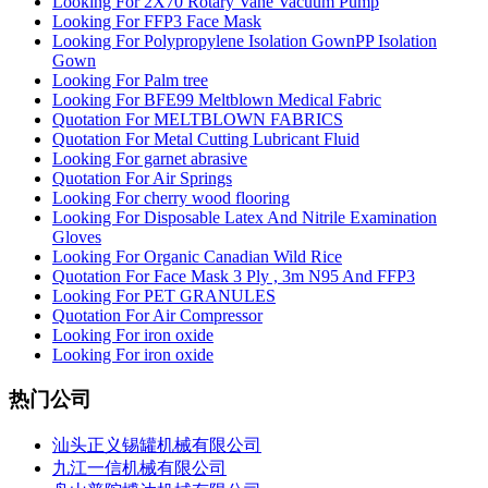
Looking For 2X70 Rotary Vane Vacuum Pump
Looking For FFP3 Face Mask
Looking For Polypropylene Isolation GownPP Isolation
Gown
Looking For Palm tree
Looking For BFE99 Meltblown Medical Fabric
Quotation For MELTBLOWN FABRICS
Quotation For Metal Cutting Lubricant Fluid
Looking For garnet abrasive
Quotation For Air Springs
Looking For cherry wood flooring
Looking For Disposable Latex And Nitrile Examination
Gloves
Looking For Organic Canadian Wild Rice
Quotation For Face Mask 3 Ply , 3m N95 And FFP3
Looking For PET GRANULES
Quotation For Air Compressor
Looking For iron oxide
Looking For iron oxide
热门公司
汕头正义锡罐机械有限公司
九江一信机械有限公司