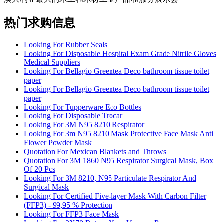
热门求购信息
Looking For Rubber Seals
Looking For Disposable Hospital Exam Grade Nitrile Gloves
Medical Suppliers
Looking For Bellagio Greentea Deco bathroom tissue toilet
paper
Looking For Bellagio Greentea Deco bathroom tissue toilet
paper
Looking For Tupperware Eco Bottles
Looking For Disposable Trocar
Looking For 3M N95 8210 Respirator
Looking For 3m N95 8210 Mask Protective Face Mask Anti
Flower Powder Mask
Quotation For Mexican Blankets and Throws
Quotation For 3M 1860 N95 Respirator Surgical Mask, Box
Of 20 Pcs
Looking For 3M 8210, N95 Particulate Respirator And
Surgical Mask
Looking For Certified Five-layer Mask With Carbon Filter
(FFP3) - 99,95 % Protection
Looking For FFP3 Face Mask