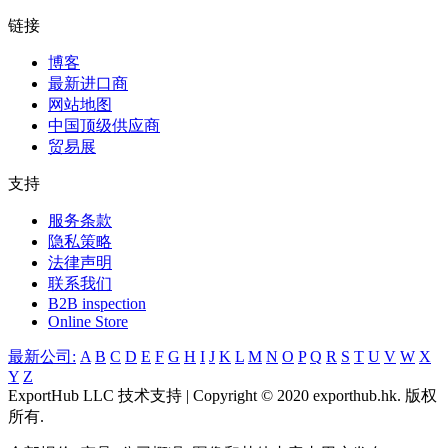
链接
博客
最新进口商
网站地图
中国顶级供应商
贸易展
支持
服务条款
隐私策略
法律声明
联系我们
B2B inspection
Online Store
最新公司:
A
B
C
D
E
F
G
H
I
J
K
L
M
N
O
P
Q
R
S
T
U
V
W
X
Y
Z
ExportHub LLC 技术支持 | Copyright © 2020 exporthub.hk. 版权
所有.