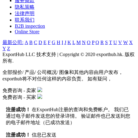
服务条款
隐私策略
法律声明
联系我们
B2B inspection
Online Store
最新公司:
A
B
C
D
E
F
G
H
I
J
K
L
M
N
O
P
Q
R
S
T
U
V
W
X
Y
Z
ExportHub LLC 技术支持 | Copyright © 2020 exporthub.hk. 版权
所有.
全部报价/ 产品/ 公司概况/ 图像和其他内容由用户发布，
exporthub将不对任何这样的内容负责。 如有疑问，
免费咨询 -
卖家
免费咨询 -
买家
注册成功！
在ExportHub注册的查询和免费帐户。 我们已
通过电子邮件发送您的登录详情。 验证邮件也已发送到您
的电子邮件地址（已成功发送）
注册成功！
信息已发送