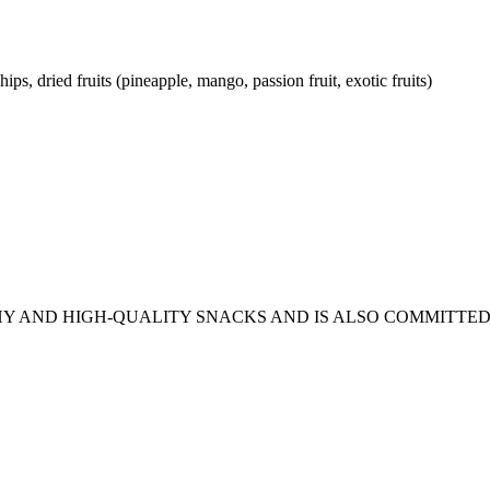
hips, dried fruits (pineapple, mango, passion fruit, exotic fruits)
HY AND HIGH-QUALITY SNACKS AND IS ALSO COMMITTE