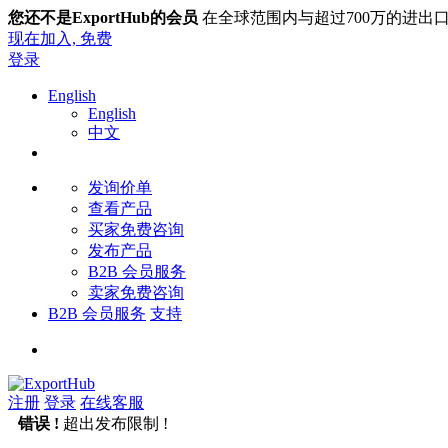
您还不是ExportHub的会员
在全球范围内与超过700万的进出
现在加入,
免费
登录
English
English
中文
发询价单
查看产品
买家免费咨询
发布产品
B2B 会员服务
卖家免费咨询
B2B 会员服务
支持
注册
登录
在线客服
错误 !
超出发布限制 !