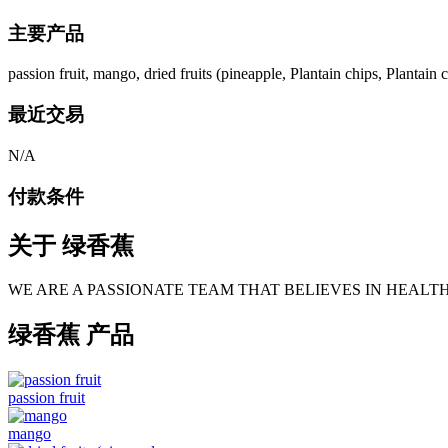
主要产品
passion fruit, mango, dried fruits (pineapple, Plantain chips, Plantain c
最近交易
N/A
付款条件
关于
绿香蕉
WE ARE A PASSIONATE TEAM THAT BELIEVES IN HEALT
绿香蕉 产品
passion fruit
mango