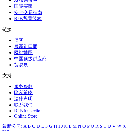
发布询价单
国际买家
安全交易指南
B2B贸易线索
链接
博客
最新进口商
网站地图
中国顶级供应商
贸易展
支持
服务条款
隐私策略
法律声明
联系我们
B2B inspection
Online Store
最新公司:
A
B
C
D
E
F
G
H
I
J
K
L
M
N
O
P
Q
R
S
T
U
V
W
X