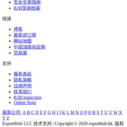
安全交易指南
B2B贸易线索
链接
博客
最新进口商
网站地图
中国顶级供应商
贸易展
支持
服务条款
隐私策略
法律声明
联系我们
B2B inspection
Online Store
最新公司:
A
B
C
D
E
F
G
H
I
J
K
L
M
N
O
P
Q
R
S
T
U
V
W
X
Y
Z
ExportHub LLC 技术支持 | Copyright © 2020 exporthub.hk. 版权