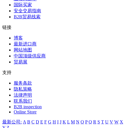
国际买家
安全交易指南
B2B贸易线索
链接
博客
最新进口商
网站地图
中国顶级供应商
贸易展
支持
服务条款
隐私策略
法律声明
联系我们
B2B inspection
Online Store
最新公司:
A
B
C
D
E
F
G
H
I
J
K
L
M
N
O
P
Q
R
S
T
U
V
W
X
Y
Z