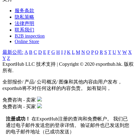
服务条款
隐私策略
法律声明
联系我们
B2B inspection
Online Store
最新公司:
A
B
C
D
E
F
G
H
I
J
K
L
M
N
O
P
Q
R
S
T
U
V
W
X
Y
Z
ExportHub LLC 技术支持 | Copyright © 2020 exporthub.hk. 版权
所有.
全部报价/ 产品/ 公司概况/ 图像和其他内容由用户发布，
exporthub将不对任何这样的内容负责。 如有疑问，
免费咨询 -
卖家
免费咨询 -
买家
注册成功！
在ExportHub注册的查询和免费帐户。 我们已
通过电子邮件发送您的登录详情。 验证邮件也已发送到您
的电子邮件地址（已成功发送）