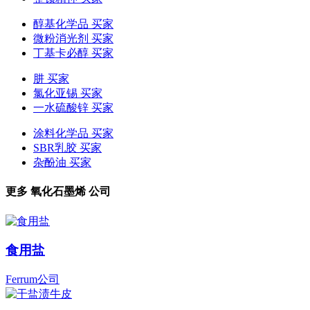
醇基化学品 买家
微粉消光剂 买家
丁基卡必醇 买家
肼 买家
氯化亚锡 买家
一水硫酸锌 买家
涂料化学品 买家
SBR乳胶 买家
杂酚油 买家
更多
氧化石墨烯
公司
食用盐
Ferrum公司