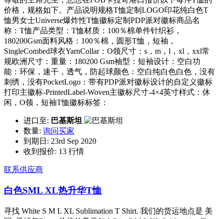
价格，规格如下。产品说明规格T恤定制LOGO印花纯白色T
恤男女士Universe爆炸性T恤徽标定制PDP派对徽标商品名
称：T恤产品类型：T恤材质：100％棉单件针织衫，
180200Gsm面料风格：100％棉，圆形T恤，短袖，
SingleCombed球衣YarnCollar：O领尺寸：s，m，l，xl，xxl常
规欧洲尺寸：重量：180200 Gsm袖型：短袖设计：空白功
能：环保，速干，透气，防起球颜色：空白纯白色白色，没有
刺绣，没有PocketLogo：带有PDP派对徽标设计的自定义徽标
打印主徽标-PrintedLabel-Woven主徽标尺寸-4×4英寸样式：休
闲，O领，短袖T恤徽标标签：
进口至:
巴基斯坦
数量:
询问买家
到期日:
23rd Sep 2020
收到报价:
13 行情
联系供应商
白色SML XL热升华T恤
寻找 White S M L XL Sublimation T Shirt. 我们的货运地点是 美