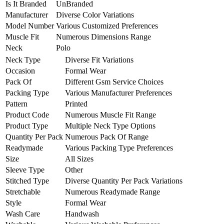
Is It Branded
UnBranded
Manufacturer
Diverse Color Variations
Model Number
Various Customized Preferences
Muscle Fit
Numerous Dimensions Range
Neck
Polo
Neck Type
Diverse Fit Variations
Occasion
Formal Wear
Pack Of
Different Gsm Service Choices
Packing Type
Various Manufacturer Preferences
Pattern
Printed
Product Code
Numerous Muscle Fit Range
Product Type
Multiple Neck Type Options
Quantity Per Pack
Numerous Pack Of Range
Readymade
Various Packing Type Preferences
Size
All Sizes
Sleeve Type
Other
Stitched Type
Diverse Quantity Per Pack Variations
Stretchable
Numerous Readymade Range
Style
Formal Wear
Wash Care
Handwash