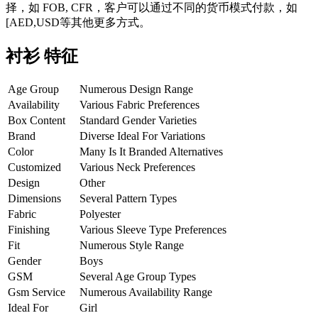
择，如 FOB, CFR，客户可以通过不同的货币模式付款，如
[AED,USD等其他更多方式。
衬衫
特征
Age Group
Numerous Design Range
Availability
Various Fabric Preferences
Box Content
Standard Gender Varieties
Brand
Diverse Ideal For Variations
Color
Many Is It Branded Alternatives
Customized
Various Neck Preferences
Design
Other
Dimensions
Several Pattern Types
Fabric
Polyester
Finishing
Various Sleeve Type Preferences
Fit
Numerous Style Range
Gender
Boys
GSM
Several Age Group Types
Gsm Service
Numerous Availability Range
Ideal For
Girl