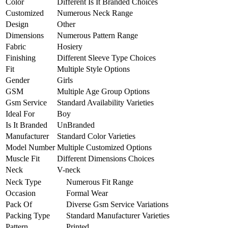
Color
Different Is It Branded Choices
Customized
Numerous Neck Range
Design
Other
Dimensions
Numerous Pattern Range
Fabric
Hosiery
Finishing
Different Sleeve Type Choices
Fit
Multiple Style Options
Gender
Girls
GSM
Multiple Age Group Options
Gsm Service
Standard Availability Varieties
Ideal For
Boy
Is It Branded
UnBranded
Manufacturer
Standard Color Varieties
Model Number
Multiple Customized Options
Muscle Fit
Different Dimensions Choices
Neck
V-neck
Neck Type
Numerous Fit Range
Occasion
Formal Wear
Pack Of
Diverse Gsm Service Variations
Packing Type
Standard Manufacturer Varieties
Pattern
Printed