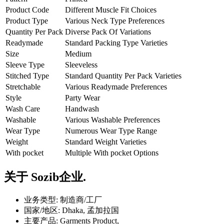
Product Code
Different Muscle Fit Choices
Product Type
Various Neck Type Preferences
Quantity Per Pack
Diverse Pack Of Variations
Readymade
Standard Packing Type Varieties
Size
Medium
Sleeve Type
Sleeveless
Stitched Type
Standard Quantity Per Pack Varieties
Stretchable
Various Readymade Preferences
Style
Party Wear
Wash Care
Handwash
Washable
Various Washable Preferences
Wear Type
Numerous Wear Type Range
Weight
Standard Weight Varieties
With pocket
Multiple With pocket Options
关于
Sozib企业.
业务类型:
制造商/工厂
国家/地区:
Dhaka, 孟加拉国
主要产品:
Garments Product,