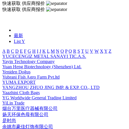
快速获取
供应商报价
快速获取
供应商报价
最新
List Y
A
B
C
D
E
F
G
H
I
J
K
L
M
N
O
P
Q
R
S
T
U
V
W
X
Y
Z
YUCECENGIZ METAL SANAYI TIC.A.S.
Yayin Technology Company
Yuan Heng Biotechnology (Shenzhen) Ltd.
Yeniden Doğuş
Yubrani Fish Agro Farm Pvt.ltd
YUMA EXPORT
YANGZHOU ZHUO JING IMP. & EXP. CO., LTD
Yaazhini Cloth Bags
YG Worldwide General Trading Limited
YiLin Trade
烟台万里医疗器械有限公司
扬天环保色母有限公司
是时尚
余姚市豪佳灯饰有限公司