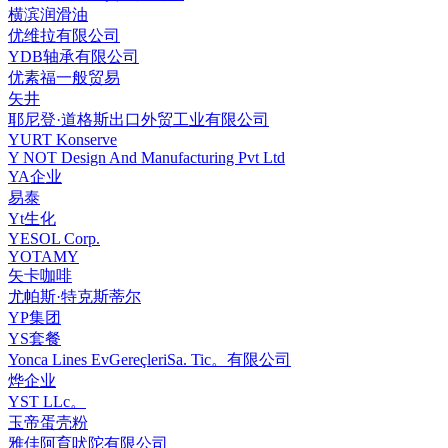
横滨润滑油
优维拉有限公司
YDB轴承有限公司
优素福一般贸易
矢井
耶尼登·道格斯出口外贸工业有限公司
YURT Konserve
Y NOT Design And Manufacturing Pvt Ltd
YA企业
易泰
Yt生化
YESOL Corp.
YOTAMY
矢卡咖啡
尤帕斯·特克斯蒂尔
YP集团
YS套餐
Yonca Lines EvGereçleriSa. Tic。有限公司
烨企业
YST LLc。
玉帝蛋壳粉
雅佳阿育吠陀有限公司