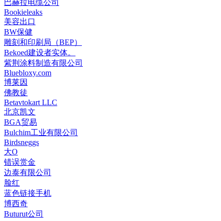
巴赫拉电缆公司
Bookieleaks
美容出口
BW保健
雕刻和印刷局（BEP）
Bekoed建设者实体。
紫荆涂料制造有限公司
Bluebloxy.com
博莱因
佛教徒
Betavtokart LLC
北京凯文
BGA贸易
Bulchim工业有限公司
Birdsneggs
大O
错误赏金
边泰有限公司
脸红
蓝色链接手机
博西奇
Buturut公司