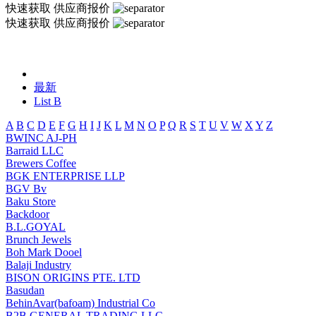
快速获取
供应商报价
快速获取
供应商报价
最新
List B
A
B
C
D
E
F
G
H
I
J
K
L
M
N
O
P
Q
R
S
T
U
V
W
X
Y
Z
BWINC AJ-PH
Barraid LLC
Brewers Coffee
BGK ENTERPRISE LLP
BGV Bv
Baku Store
Backdoor
B.L.GOYAL
Brunch Jewels
Boh Mark Dooel
Balaji Industry
BISON ORIGINS PTE. LTD
Basudan
BehinAvar(bafoam) Industrial Co
B2B GENERAL TRADING LLC