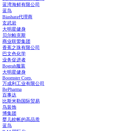
蓝湾海鲜有限公司
蓝鸟
Biashara代理商
玄武岩
大明星健身
贝尔帕克斯
商业联盟集团
香蕉之珠有限公司
巴文色化学
业务促进者
Bograh服装
大明星健身
Boomster Corp.
万成利工业有限公司
BePharma
百事达
比斯米勒国际贸易
鸟装饰
博集团
婴儿蚊帐的高品质
蓝鸟