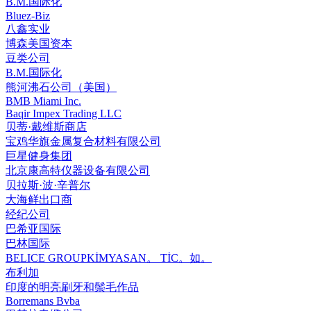
B.M.国际化
Bluez-Biz
八鑫实业
博森美国资本
豆类公司
B.M.国际化
熊河沸石公司（美国）
BMB Miami Inc.
Baqir Impex Trading LLC
贝蒂·戴维斯商店
宝鸡华旗金属复合材料有限公司
巨星健身集团
北京康高特仪器设备有限公司
贝拉斯·波·辛普尔
大海鲜出口商
经纪公司
巴希亚国际
巴林国际
BELICE GROUPKİMYASAN。 TİC。如。
布利加
印度的明亮刷牙和鬃毛作品
Borremans Bvba