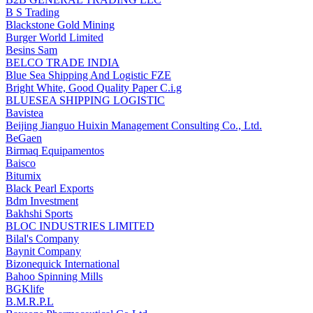
B S Trading
Blackstone Gold Mining
Burger World Limited
Besins Sam
BELCO TRADE INDIA
Blue Sea Shipping And Logistic FZE
Bright White, Good Quality Paper C.i.g
BLUESEA SHIPPING LOGISTIC
Bavistea
Beijing Jianguo Huixin Management Consulting Co., Ltd.
BeGaen
Birmaq Equipamentos
Baisco
Bitumix
Black Pearl Exports
Bdm Investment
Bakhshi Sports
BLOC INDUSTRIES LIMITED
Bilal's Company
Baynit Company
Bizonequick International
Bahoo Spinning Mills
BGKlife
B.M.R.P.L