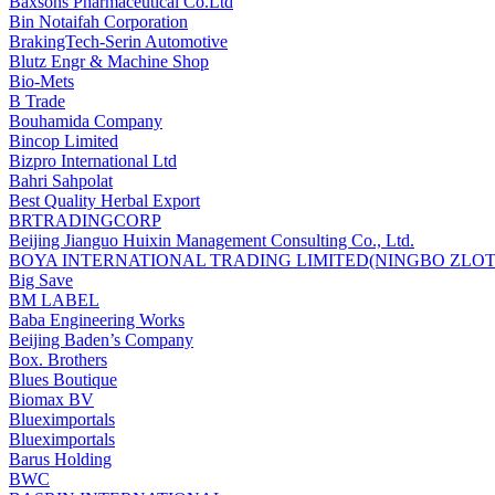
Baxsons Pharmaceutical Co.Ltd
Bin Notaifah Corporation
BrakingTech-Serin Automotive
Blutz Engr & Machine Shop
Bio-Mets
B Trade
Bouhamida Company
Bincop Limited
Bizpro International Ltd
Bahri Sahpolat
Best Quality Herbal Export
BRTRADINGCORP
Beijing Jianguo Huixin Management Consulting Co., Ltd.
BOYA INTERNATIONAL TRADING LIMITED(NINGBO ZLOT 
Big Save
BM LABEL
Baba Engineering Works
Beijing Baden’s Company
Box. Brothers
Blues Boutique
Biomax BV
Blueximportals
Blueximportals
Barus Holding
BWC